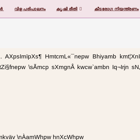
കൾ
വിള പരിപാലനം
കൃഷി രീതി
കീടരോഗ നിയന്ത്രണം
p¶p. AXpsImïpXs¶ HmtcmL«¯nepw Bhiyamb kmt¦X
i§fnepw \sÃmcp sXmgnÂ kwcw`ambn Iq¬Irjn sN¿
It¼mkväv \nÀamWhpw hnXcWhpw