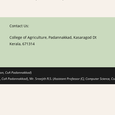
Contact Us:
College of Agriculture, Padannakkad, Kasaragod Dt
Kerala, 671314
nsion, CoA Padannakkad
)
ce, CoA Padannakkad
), Mr. Sreejith R.S. (
Assistant Professor (C), Computer Science,