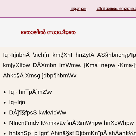
ആമുഖം
വിവിധതരം കൂണു
തൊഴിൽ സാധ്യത
Iq¬IrjnbnÂ \nch[n kmt¦XnI hnZyIÄ AS§nbncn¡
km[yXIfpw DÅXmbn ImWmw. {Kma¯nepw {Kma{]tZ
Ahkc§Ä Xmsg ]dbp¶hbmWv.
Iq¬ hn¯pÂ]mZ\w
Iq¬Irjn
DÂ]¶§fpsS kwkvIcWw
NIncnt¨mdv It¼mkväv \nÀ½mWhpw hnXcWhpw
hnfshSp¯p Ignª Ahinã§sf D]tbmKn¨pÅ shÀan