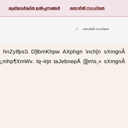
മൂല്യവർദ്ധിത ഉൽപ്പന്നങ്ങൾ
തൊഴിൽ സാധ്യത
>
തൊഴിൽ സാധ്യത
nI hnZyIfpsS D]tbmKhpw AXphgn \nch[n sXmgnÂ
mhp¶XmWv. Iq¬Irjn taJebnepÅ {][m\s¸« sXmgnÂ