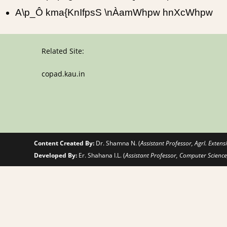
A\p_Ô kma{KnIfpsS \nÀamWhpw hnXcWhpw
Related Site:
copad.kau.in
Content Created By:
Dr. Shamna N. (
Assistant Professor, Agrl. Exte
Developed By:
Er. Shahana I.L. (
Assistant Professor, Computer Scien