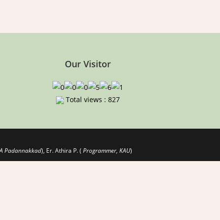
Our Visitor
Total views : 827
 CoA Padannakkad
), Er. Athira P. (
Programmer, KAU
)